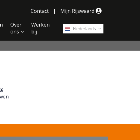
Contact
|
Mijn Rijswaard
n
Over
Werken
Nederlands
ons
bij
ng
uwen