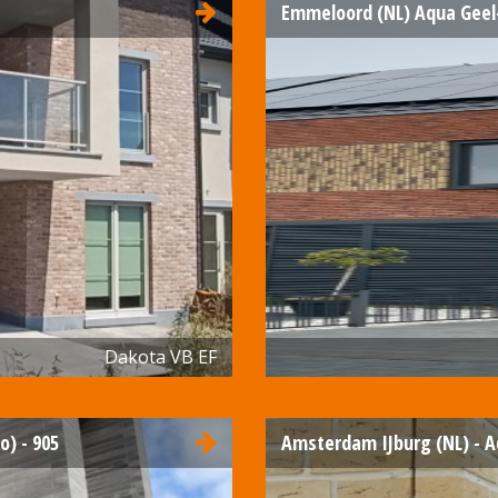
Emmeloord (NL) Aqua Geel
Dakota VB EF
o) - 905
Amsterdam IJburg (NL) - A