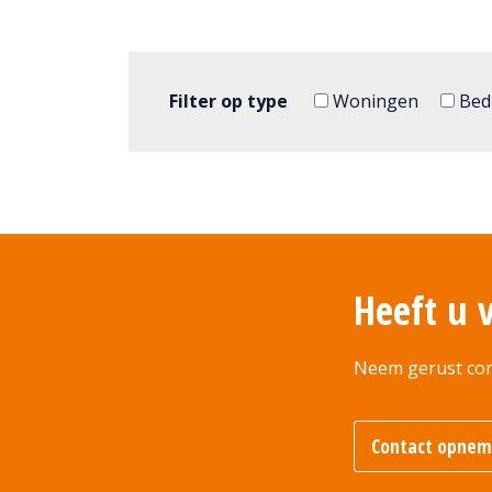
Filter op type
Woningen
Bedr
Heeft u 
Neem gerust con
Contact opne