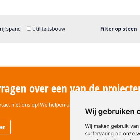
ijfspand
Utiliteitsbouw
Filter op steen
vragen over een van de projecte
tact met ons op! We helpen u graag verder.
Wij gebruiken 
Wij maken gebruik van
men
surfervaring op onze w