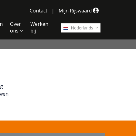
Contact
|
Mijn Rijswaard
n
Over
Werken
Nederlands
ons
bij
ng
uwen