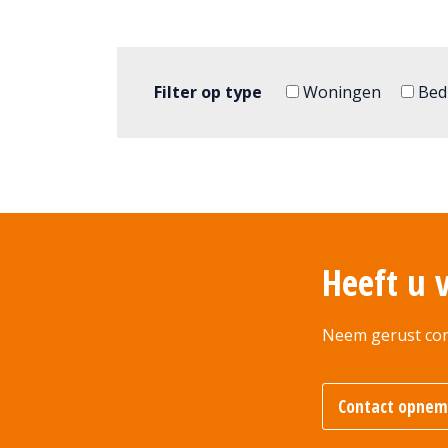
Filter op type
Woningen
Bedr
Heeft u 
Neem gerust con
Contact opne