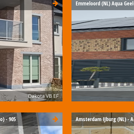
Emmeloord (NL) Aqua Geel
Dakota VB EF
o) - 905
Amsterdam IJburg (NL) - A