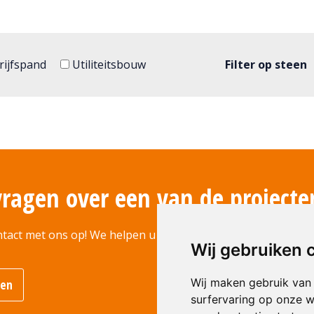
ijfspand
Utiliteitsbouw
Filter op steen
vragen over een van de projecte
tact met ons op! We helpen u graag verder.
Wij gebruiken 
Wij maken gebruik van
men
surfervaring op onze w