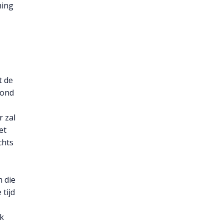
ming
t de
tond
 zal
et
chts
m die
 tijd
jk