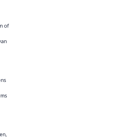
n of
van
ens
erms
en,