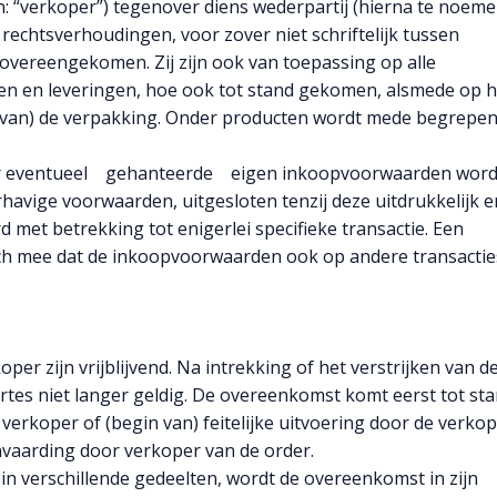
 “verkoper”) tegenover diens wederpartij (hierna te noeme
 rechtsverhoudingen, voor zover niet schriftelijk tussen
 overeengekomen. Zij zijn ook van toepassing op alle
n en leveringen, hoe ook tot stand gekomen, alsmede op h
n van) de verpakking. Onder producten wordt mede begrepe
per eventueel gehanteerde eigen inkoopvoorwaarden word
rhavige voorwaarden, uitgesloten tenzij deze uitdrukkelijk e
 met betrekking tot enigerlei specifieke transactie. Een
ich mee dat de inkoopvoorwaarden ook op andere transactie
per zijn vrijblijvend. Na intrekking of het verstrijken van d
rtes niet langer geldig. De overeenkomst komt eerst tot st
 verkoper of (begin van) feitelijke uitvoering door de verko
anvaarding door verkoper van de order.
 in verschillende gedeelten, wordt de overeenkomst in zijn