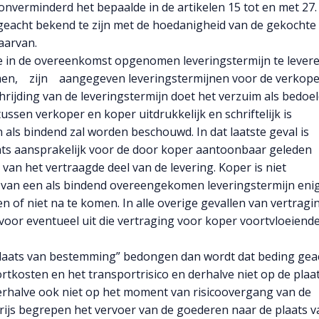
onverminderd het bepaalde in de artikelen 15 tot en met 27.
geacht bekend te zijn met de hoedanigheid van de gekochte
aarvan.
e in de overeenkomst opgenomen leveringstermijn te levere
komen, zijn aangegeven leveringstermijnen voor de verkop
chrijding van de leveringstermijn doet het verzuim als bedoel
 tussen verkoper en koper uitdrukkelijk en schriftelijk is
als bindend zal worden beschouwd. In dat laatste geval is
chts aansprakelijk voor de door koper aantoonbaar geleden
van het vertraagde deel van de levering. Koper is niet
g van een als bindend overeengekomen leveringstermijn eni
n of niet na te komen. In alle overige gevallen van vertragi
 voor eventueel uit die vertraging voor koper voortvloeiend
 plaats van bestemming” bedongen dan wordt dat beding gea
tkosten en het transportrisico en derhalve niet op de plaa
erhalve ook niet op het moment van risicoovergang van de
 prijs begrepen het vervoer van de goederen naar de plaats v