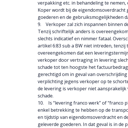
verpakking etc. in behandeling te nemen, 
Koper wordt bij de eigendomsoverdracht 
goederen en de gebruiksmogelijkheden d
9. Verkoper zal zich inspannen binnen d
Tenzij schriftelijk anders is overeenge
slechts indicatief en nimmer fataal. Overs
artikel 6:83 sub a BW niet intreden, tenzij
overeengekomen dat een leveringstermijn 
verkoper door vertraging in levering sle
schade tot ten hoogste het factuurbedrag 
gerechtigd om in geval van overschrijdin
verplichting jegens verkoper op te schorte
de levering is verkoper niet aansprakelijk
schade.
10. Is “levering franco werk” of “franco
enkel betrekking te hebben op de transpor
en tijdstip van eigendomsoverdracht en d
geleverde goederen. In dat geval is in de