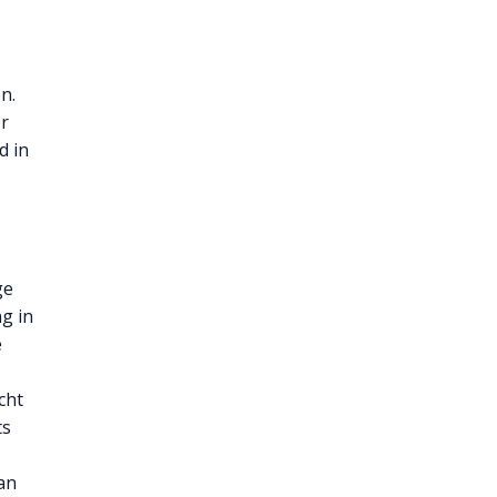
n.
er
d in
ge
ng in
e
cht
ts
an