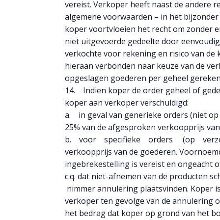
vereist. Verkoper heeft naast de andere 
algemene voorwaarden – in het bijzonder 
koper voortvloeien het recht om zonder 
niet uitgevoerde gedeelte door eenvoudig
verkochte voor rekening en risico van de
hieraan verbonden naar keuze van de verk
opgeslagen goederen per geheel gerekend
14. Indien koper de order geheel of gedeel
koper aan verkoper verschuldigd:
a. in geval van generieke orders (niet o
25% van de afgesproken verkoopprijs van
b. voor specifieke orders (op verzoe
verkoopprijs van de goederen. Voornoemd
ingebrekestelling is vereist en ongeacht 
c.q. dat niet-afnemen van de producten
nimmer annulering plaatsvinden. Koper i
verkoper ten gevolge van de annulering of
het bedrag dat koper op grond van het bov