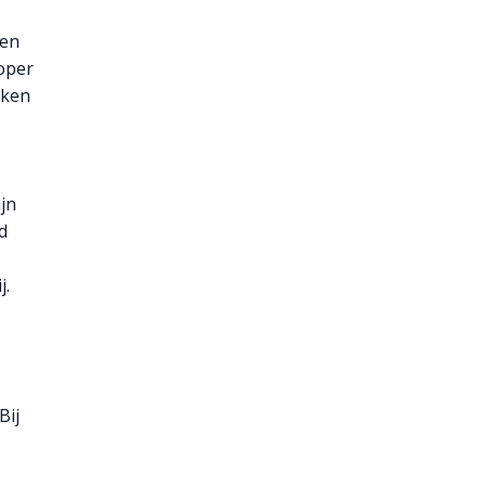
een
koper
eken
jn
d
j.
Bij