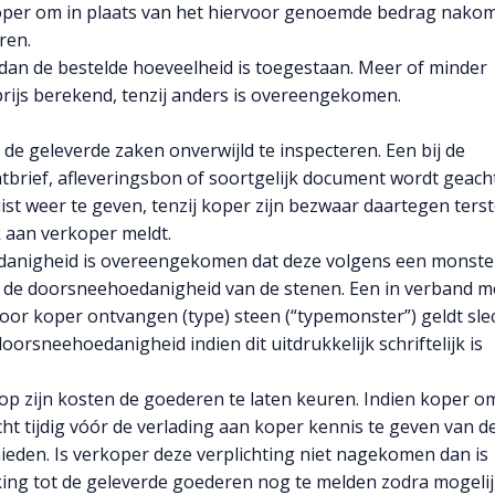
rkoper om in plaats van het hiervoor genoemde bedrag nako
ren.
an de bestelde hoeveelheid is toegestaan. Meer of minder
ijs berekend, tenzij anders is overeengekomen.
e geleverde zaken onverwijld te inspecteren. Een bij de
tbrief, afleveringsbon of soortgelijk document wordt geach
st weer te geven, tenzij koper zijn bezwaar daartegen ters
k aan verkoper meldt.
danigheid is overeengekomen dat deze volgens een monster
van de doorsneehoedanigheid van de stenen. Een in verband m
or koper ontvangen (type) steen (“typemonster”) geldt sle
orsneehoedanigheid indien dit uitdrukkelijk schriftelijk is
op zijn kosten de goederen te laten keuren. Indien koper o
cht tijdig vóór de verlading aan koper kennis te geven van de
ieden. Is verkoper deze verplichting niet nagekomen dan is
ing tot de geleverde goederen nog te melden zodra mogeli