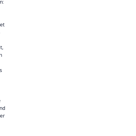
n:
et
n
t,
n
s
e
and
per