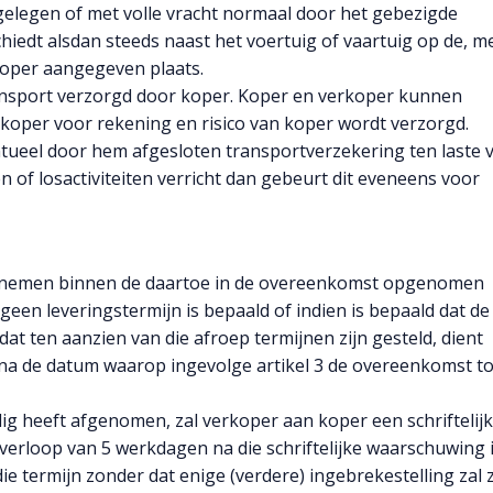
gelegen of met volle vracht normaal door het gebezigde
hiedt alsdan steeds naast het voertuig of vaartuig op de, m
oper aangegeven plaats.
transport verzorgd door koper. Koper en verkoper kunnen
oper voor rekening en risico van koper wordt verzorgd.
tueel door hem afgesloten transportverzekering ten laste 
 of losactiviteiten verricht dan gebeurt dit eveneens voor
te nemen binnen de daartoe in de overeenkomst opgenomen
 geen leveringstermijn is bepaald of indien is bepaald dat de
at ten aanzien van die afroep termijnen zijn gesteld, dient
a de datum waarop ingevolge artikel 3 de overeenkomst to
dig heeft afgenomen, zal verkoper aan koper een schriftelij
erloop van 5 werkdagen na die schriftelijke waarschuwing 
ie termijn zonder dat enige (verdere) ingebrekestelling zal z