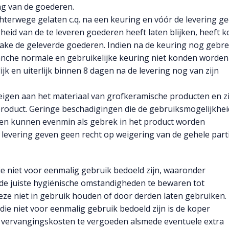
ing van de goederen.
hterwege gelaten c.q. na een keuring en vóór de levering g
eid van de te leveren goederen heeft laten blijken, heeft 
zake de geleverde goederen. Indien na de keuring nog gebr
branche normale en gebruikelijke keuring niet konden worden
k en uiterlijk binnen 8 dagen na de levering nog van zijn
n eigen aan het materiaal van grofkeramische producten en zi
 product. Geringe beschadigingen die de gebruiksmogelijkhei
den kunnen evenmin als gebrek in het product worden
levering geven geen recht op weigering van de gehele parti
ie niet voor eenmalig gebruik bedoeld zijn, waaronder
 de juiste hygiënische omstandigheden te bewaren tot
ze niet in gebruik houden of door derden laten gebruiken. 
die niet voor eenmalig gebruik bedoeld zijn is de koper
of vervangingskosten te vergoeden alsmede eventuele extra