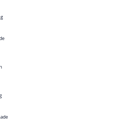
og
 de
n
g
an
hade