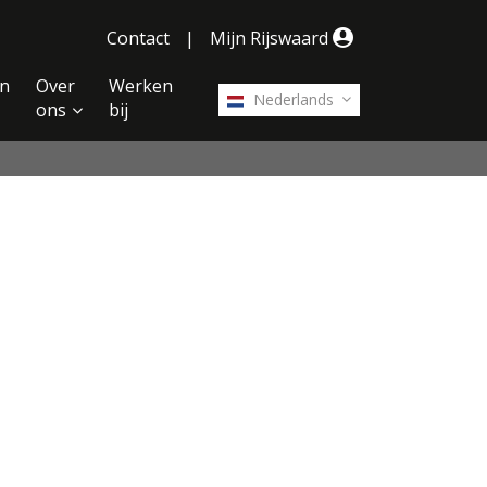
Contact
|
Mijn Rijswaard
n
Over
Werken
Nederlands
ons
bij