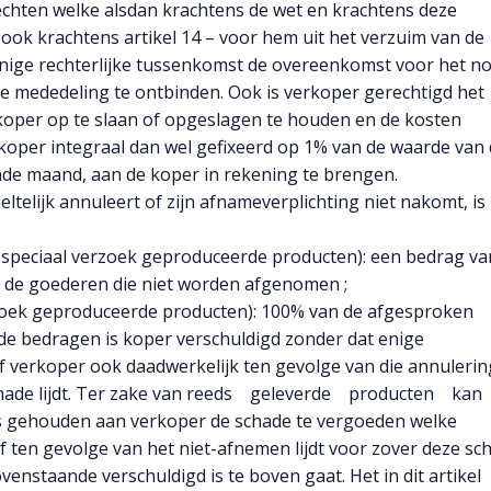
rechten welke alsdan krachtens de wet en krachtens deze
ook krachtens artikel 14 – voor hem uit het verzuim van de
enige rechterlijke tussenkomst de overeenkomst voor het n
e mededeling te ontbinden. Ook is verkoper gerechtigd het
 koper op te slaan of opgeslagen te houden en de kosten
oper integraal dan wel gefixeerd op 1% van de waarde van
e maand, aan de koper in rekening te brengen.
telijk annuleert of zijn afnameverplichting niet nakomt, is
p speciaal verzoek geproduceerde producten): een bedrag va
 de goederen die niet worden afgenomen ;
k geproduceerde producten): 100% van de afgesproken
e bedragen is koper verschuldigd zonder dat enige
of verkoper ook daadwerkelijk ten gevolge van die annulerin
 schade lijdt. Ter zake van reeds geleverde producten k
s gehouden aan verkoper de schade te vergoeden welke
 ten gevolge van het niet-afnemen lijdt voor zover deze sc
enstaande verschuldigd is te boven gaat. Het in dit artikel