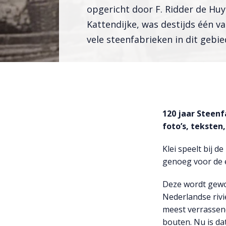
opgericht door F. Ridder de Hu
Kattendijke, was destijds één v
vele steenfabrieken in dit gebie
120 jaar Steen
foto’s, teksten
Klei speelt bij 
genoeg voor de e
Deze wordt gewo
Nederlandse rivie
meest verrassen
bouten. Nu is da