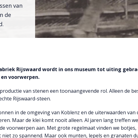
yssen van
an de
d.
fabriek Rijswaard wordt in ons museum tot uiting gebra
, en voorwerpen.
de productie van stenen een toonaangevende rol. Alleen de bes
chte Rijswaard-steen.
nnen in de omgeving van Koblenz en de uiterwaarden van 
ren. Maar de klei komt nooit alleen. Al jaren lang treffen we 
de voorwerpen aan. Met grote regelmaat vinden we botjes, 
t niet zo spannend. Maar ook munten, lepels en granaten d