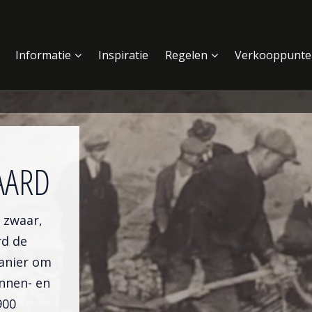
Informatie
Inspiratie
Regelen
Verkooppunte
AARD
 zwaar,
d de
anier om
annen- en
900