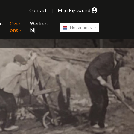
Contact
|
Mijn Rijswaard
n
Over
Werken
Nederlands
ons
bij