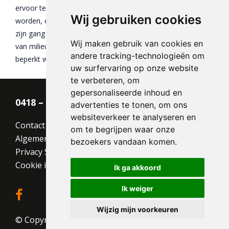
ervoor te zorgen dat de afgegraven gebieden heringericht
Wij gebruiken cookies
worden, en wel op zo’n manier dat de natuur weer volledig
zijn gang kan gaan. Ook zien we erop toe dat het gebruik
Wij maken gebruik van cookies en
van milieuschadelijke stoffen in de fabriek tot een minimum
andere tracking-technologieën om
beperkt wordt.
uw surfervaring op onze website
te verbeteren, om
gepersonaliseerde inhoud en
0418 – 55 22 21
advertenties te tonen, om ons
websiteverkeer te analyseren en
Contact
om te begrijpen waar onze
Algemene voorwaarden
bezoekers vandaan komen.
Privacy Statement
Cookie instellingen
Ik ga akkoord
Ik weiger
Wijzig mijn voorkeuren
© Copyright 2026