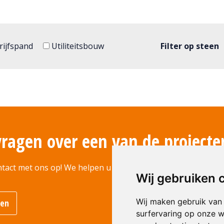
ijfspand
Utiliteitsbouw
Filter op steen
vragen over een van de projecte
tact met ons op! We helpen u graag verder.
Wij gebruiken 
Wij maken gebruik van
men
surfervaring op onze w