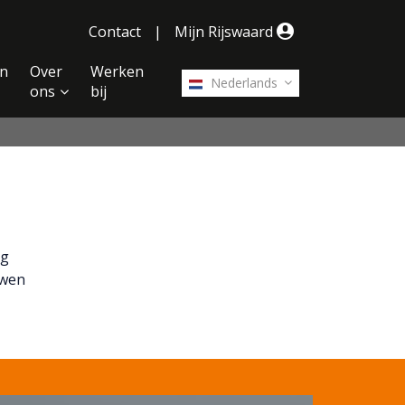
Contact
|
Mijn Rijswaard
n
Over
Werken
Nederlands
ons
bij
ng
uwen