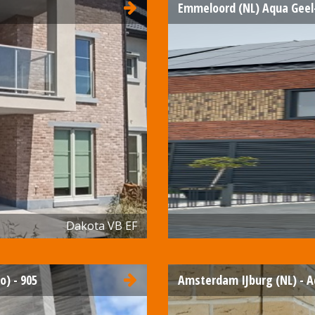
Emmeloord (NL) Aqua Geel
Dakota VB EF
o) - 905
Amsterdam IJburg (NL) - A