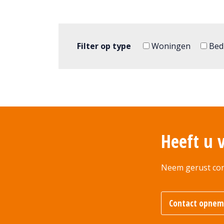
Filter op type
Woningen
Bedr
Heeft u 
Neem gerust con
Contact opne