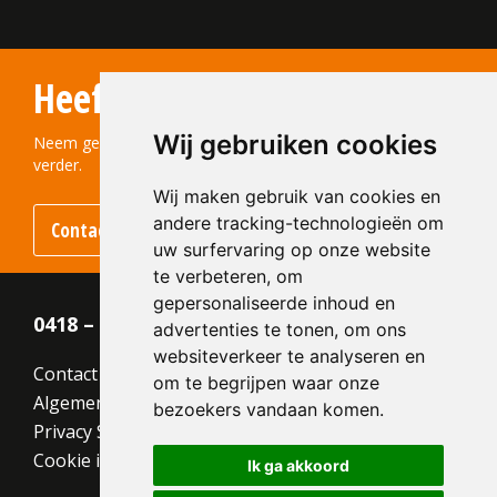
Type:
Wasserstrich (Aqua)
Formaat:
Waalformaat (WF)
Heeft u vragen?
210x100x50
Structuur:
Genuanceerd
Wij gebruiken cookies
Kleur:
Bruin
Neem gerust contact met ons op! We helpen u graag
verder.
Wij maken gebruik van cookies en
andere tracking-technologieën om
Contact opnemen
uw surfervaring op onze website
te verbeteren, om
gepersonaliseerde inhoud en
0418 – 55 22 21
advertenties te tonen, om ons
websiteverkeer te analyseren en
Contact
om te begrijpen waar onze
Algemene voorwaarden
bezoekers vandaan komen.
Privacy Statement
Cookie instellingen
Ik ga akkoord