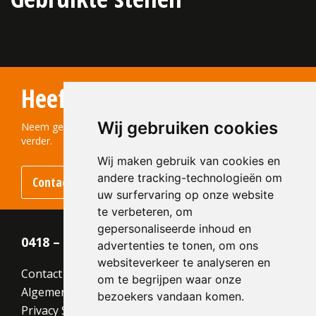
Heeft u vragen?
Wij gebruiken cookies
Neem gerust contact met ons op! We helpen u graag
verder.
Wij maken gebruik van cookies en
andere tracking-technologieën om
Contact opnemen
uw surfervaring op onze website
te verbeteren, om
gepersonaliseerde inhoud en
0418 – 55 22 21
advertenties te tonen, om ons
websiteverkeer te analyseren en
Contact
om te begrijpen waar onze
Algemene voorwaarden
bezoekers vandaan komen.
Privacy Statement