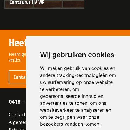
Centaurus HV WF
Type:
Sterrewaard
Formaat:
Waalformaat (WF)
Heeft u vragen?
210x100x50
Structuur:
Genuanceerd
Wij gebruiken cookies
Kleur:
Bruin
Neem gerust contact met ons op! We helpen u graag
verder.
Wij maken gebruik van cookies en
andere tracking-technologieën om
Contact opnemen
uw surfervaring op onze website
te verbeteren, om
gepersonaliseerde inhoud en
0418 – 55 22 21
advertenties te tonen, om ons
websiteverkeer te analyseren en
Contact
om te begrijpen waar onze
Algemene voorwaarden
bezoekers vandaan komen.
Privacy Statement