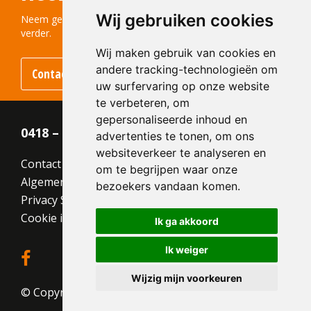
Structuur:
Genuanceerd
Wij gebruiken cookies
Kleur:
Grijs
Neem gerust contact met ons op! We helpen u graag
verder.
Wij maken gebruik van cookies en
andere tracking-technologieën om
Contact opnemen
uw surfervaring op onze website
te verbeteren, om
gepersonaliseerde inhoud en
0418 – 55 22 21
advertenties te tonen, om ons
websiteverkeer te analyseren en
Contact
om te begrijpen waar onze
Algemene voorwaarden
bezoekers vandaan komen.
Privacy Statement
Cookie instellingen
Ik ga akkoord
Ik weiger
Wijzig mijn voorkeuren
© Copyright 2026