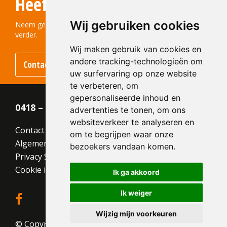
Heeft u vragen?
210x100x50
Structuur:
Egaal
Wij gebruiken cookies
Kleur:
Geel
Neem gerust contact met ons op! We helpen u graag
verder.
Wij maken gebruik van cookies en
andere tracking-technologieën om
Contact opnemen
uw surfervaring op onze website
te verbeteren, om
gepersonaliseerde inhoud en
0418 – 55 22 21
advertenties te tonen, om ons
websiteverkeer te analyseren en
Contact
om te begrijpen waar onze
Algemene voorwaarden
bezoekers vandaan komen.
Privacy Statement
Cookie instellingen
Ik ga akkoord
Ik weiger
Wijzig mijn voorkeuren
© Copyright 2026