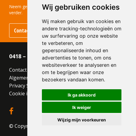
Wij gebruiken cookies
Kleur:
Rood
Neem gerust contact met ons op! We helpen u graag
verder.
Wij maken gebruik van cookies en
andere tracking-technologieën om
Contact opnemen
uw surfervaring op onze website
te verbeteren, om
gepersonaliseerde inhoud en
0418 – 55 22 21
advertenties te tonen, om ons
websiteverkeer te analyseren en
Contact
om te begrijpen waar onze
Algemene voorwaarden
bezoekers vandaan komen.
Privacy Statement
Cookie instellingen
Ik ga akkoord
Ik weiger
Wijzig mijn voorkeuren
© Copyright 2026