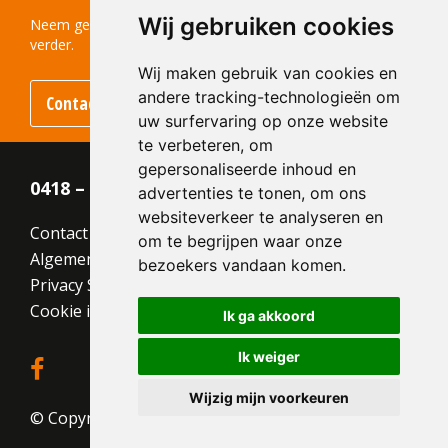
Structuur:
Genuanceerd
Wij gebruiken cookies
Kleur:
Bruin
Neem gerust contact met ons op! We helpen u graag
verder.
Wij maken gebruik van cookies en
andere tracking-technologieën om
Contact opnemen
uw surfervaring op onze website
te verbeteren, om
gepersonaliseerde inhoud en
0418 – 55 22 21
advertenties te tonen, om ons
websiteverkeer te analyseren en
Contact
om te begrijpen waar onze
Algemene voorwaarden
bezoekers vandaan komen.
Privacy Statement
Cookie instellingen
Ik ga akkoord
Ik weiger
Wijzig mijn voorkeuren
© Copyright 2026