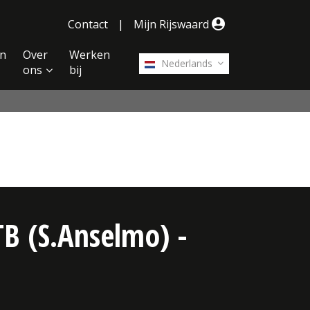
Contact
|
Mijn Rijswaard
n
Over
Werken
Nederlands
ons
bij
VTB (S.Anselmo) -