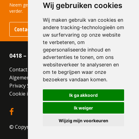
Wij gebruiken cookies
Kleur:
Oranje
Neem gerust contact met ons op! We helpen u graag
verder.
Wij maken gebruik van cookies en
andere tracking-technologieën om
Contact opnemen
uw surfervaring op onze website
te verbeteren, om
gepersonaliseerde inhoud en
0418 – 55 22 21
advertenties te tonen, om ons
websiteverkeer te analyseren en
Contact
om te begrijpen waar onze
Algemene voorwaarden
bezoekers vandaan komen.
Privacy Statement
Cookie instellingen
Ik ga akkoord
Ik weiger
Wijzig mijn voorkeuren
© Copyright 2026