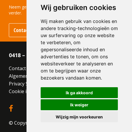
Structuur:
Genuanceerd
Wij gebruiken cookies
Kleur:
Rood
Neem gerust contact met ons op! We helpen u graag
verder.
Wij maken gebruik van cookies en
andere tracking-technologieën om
Contact opnemen
uw surfervaring op onze website
te verbeteren, om
gepersonaliseerde inhoud en
0418 – 55 22 21
advertenties te tonen, om ons
websiteverkeer te analyseren en
Contact
om te begrijpen waar onze
Algemene voorwaarden
bezoekers vandaan komen.
Privacy Statement
Cookie instellingen
Ik ga akkoord
Ik weiger
Wijzig mijn voorkeuren
© Copyright 2026