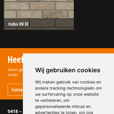
Indus HV EF
Type:
Sterrewaard
Formaat:
Engels Formaat (EF)
Heeft u vragen?
215x100x65
Structuur:
Genuanceerd
Wij gebruiken cookies
Kleur:
Grijs
Neem gerust contact met ons op! We helpen u graag
verder.
Wij maken gebruik van cookies en
andere tracking-technologieën om
Contact opnemen
uw surfervaring op onze website
te verbeteren, om
gepersonaliseerde inhoud en
0418 – 55 22 21
advertenties te tonen, om ons