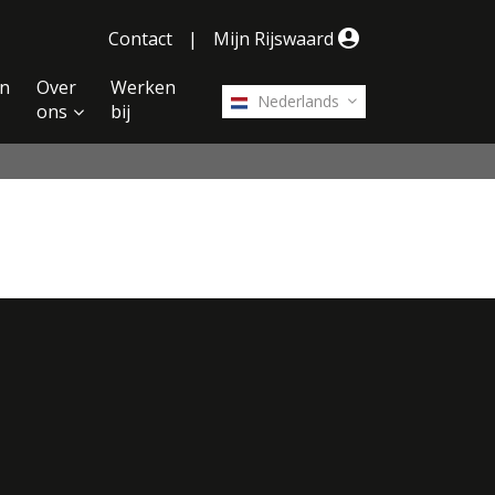
Contact
|
Mijn Rijswaard
n
Over
Werken
Nederlands
ons
bij