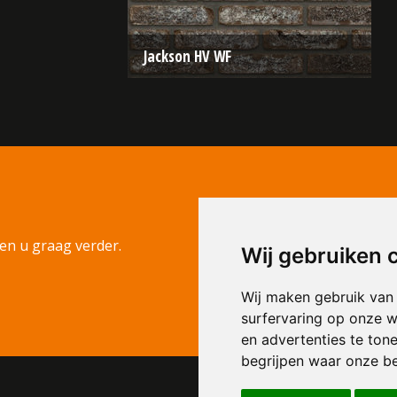
Jackson HV WF
Type:
Retro
Formaat:
Waalformaat (WF)
210x100x50
Structuur:
Egaal
Kleur:
Zwart
en u graag verder.
Wij gebruiken 
Wij maken gebruik van
surfervaring op onze w
en advertenties te ton
begrijpen waar onze b