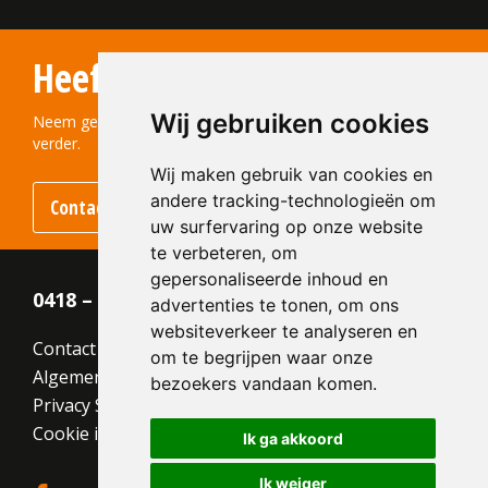
Type:
Handvorm (HV)
Formaat:
Engels Formaat (EF)
Heeft u vragen?
215x100x65
Structuur:
Genuanceerd
Wij gebruiken cookies
Kleur:
Oranje
Neem gerust contact met ons op! We helpen u graag
verder.
Wij maken gebruik van cookies en
andere tracking-technologieën om
Contact opnemen
uw surfervaring op onze website
te verbeteren, om
gepersonaliseerde inhoud en
0418 – 55 22 21
advertenties te tonen, om ons
websiteverkeer te analyseren en
Contact
om te begrijpen waar onze
Algemene voorwaarden
bezoekers vandaan komen.
Privacy Statement
Cookie instellingen
Ik ga akkoord
Ik weiger