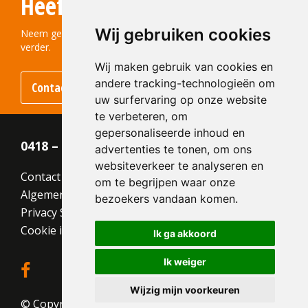
Heeft u vragen?
210x100x50
Structuur:
Genuanceerd
Wij gebruiken cookies
Kleur:
Grijs
Neem gerust contact met ons op! We helpen u graag
verder.
Wij maken gebruik van cookies en
andere tracking-technologieën om
Contact opnemen
uw surfervaring op onze website
te verbeteren, om
gepersonaliseerde inhoud en
0418 – 55 22 21
advertenties te tonen, om ons
websiteverkeer te analyseren en
Contact
om te begrijpen waar onze
Algemene voorwaarden
bezoekers vandaan komen.
Privacy Statement
Cookie instellingen
Ik ga akkoord
Ik weiger
Wijzig mijn voorkeuren
© Copyright 2026