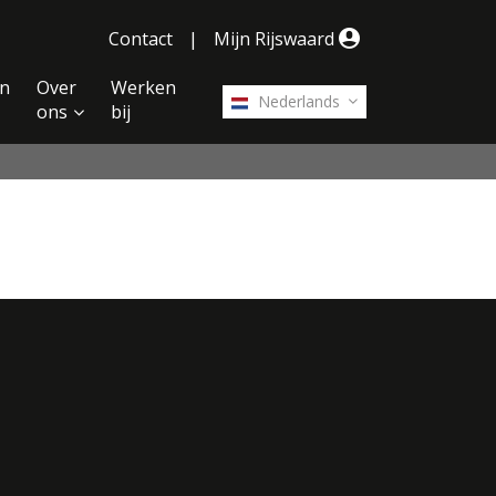
Contact
|
Mijn Rijswaard
n
Over
Werken
Nederlands
ons
bij