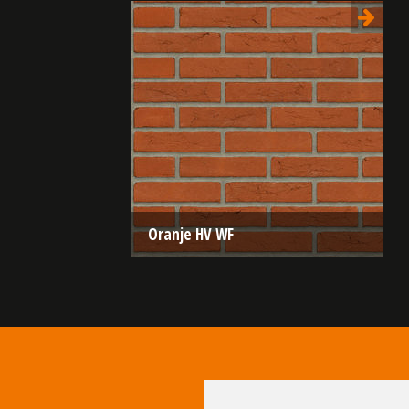
Oranje HV WF
Type:
Handvorm (HV)
Formaat:
Waalformaat (WF)
210x100x50
Structuur:
Genuanceerd
Kleur:
Oranje