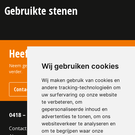
Gebruikte stenen
Heeft u vragen?
Wij gebruiken cookies
Neem gerust contact met ons op! We helpen u graag
verder.
Wij maken gebruik van cookies en
andere tracking-technologieën om
Contact opnemen
uw surfervaring op onze website
te verbeteren, om
gepersonaliseerde inhoud en
0418 – 55 22 21
advertenties te tonen, om ons
websiteverkeer te analyseren en
Contact
om te begrijpen waar onze