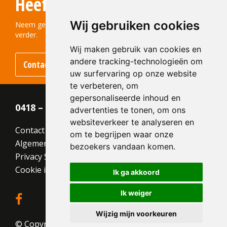
Heeft u vragen?
215x100x65
Structuur:
Genuanceerd
Wij gebruiken cookies
Kleur:
Rood
Neem gerust contact met ons op! We helpen u graag
verder.
Wij maken gebruik van cookies en
andere tracking-technologieën om
Contact opnemen
uw surfervaring op onze website
te verbeteren, om
gepersonaliseerde inhoud en
0418 – 55 22 21
advertenties te tonen, om ons
websiteverkeer te analyseren en
Contact
om te begrijpen waar onze
Algemene voorwaarden
bezoekers vandaan komen.
Privacy Statement
Cookie instellingen
Ik ga akkoord
Ik weiger
Wijzig mijn voorkeuren
© Copyright 2026