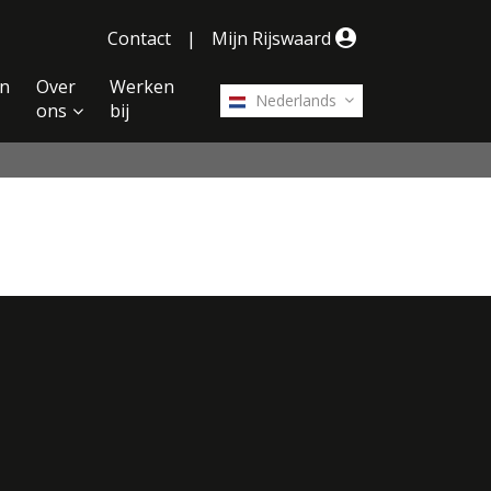
Contact
|
Mijn Rijswaard
n
Over
Werken
Nederlands
ons
bij