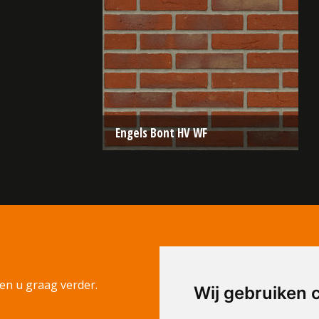
Engels Bont HV WF
Type:
Handvorm (HV)
Formaat:
Waalformaat (WF)
210x100x50
Structuur:
Genuanceerd
Kleur:
Rood
en u graag verder.
Wij gebruiken 