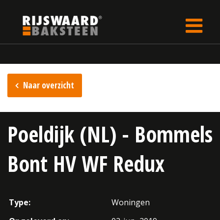
Update cookies preferences
Home
Inspiratie
Naar overzicht
Poeldijk (NL) - Bommels
Bont HV WF Redux
Type:
Woningen