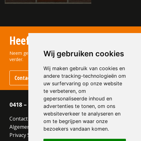
Type:
Handvorm (HV)
Formaat:
Waalformaat (WF)
Heeft u vragen?
210x100x50
Structuur:
Genuanceerd
Wij gebruiken cookies
Kleur:
Rood
Neem gerust contact met ons op! We helpen u graag
verder.
Wij maken gebruik van cookies en
andere tracking-technologieën om
Contact opnemen
uw surfervaring op onze website
te verbeteren, om
gepersonaliseerde inhoud en
0418 – 55 22 21
advertenties te tonen, om ons
websiteverkeer te analyseren en
Contact
om te begrijpen waar onze
Algemene voorwaarden
bezoekers vandaan komen.
Privacy Statement