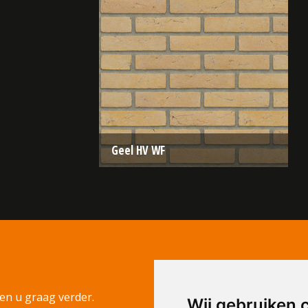
Geel HV WF
Type:
Handvorm (HV)
Formaat:
Waalformaat (WF)
210x100x50
Structuur:
Egaal
Kleur:
Geel
en u graag verder.
Wij gebruiken 