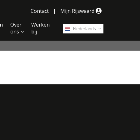
Contact
|
Mijn Rijswaard
n
Over
Werken
Nederlands
ons
bij