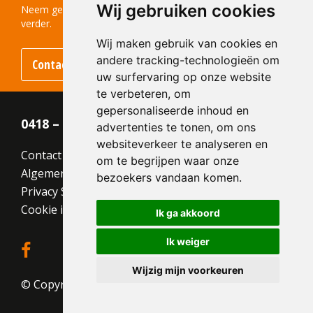
Wij gebruiken cookies
Kleur:
Grijs
Neem gerust contact met ons op! We helpen u graag
verder.
Wij maken gebruik van cookies en
andere tracking-technologieën om
Contact opnemen
uw surfervaring op onze website
te verbeteren, om
gepersonaliseerde inhoud en
0418 – 55 22 21
advertenties te tonen, om ons
websiteverkeer te analyseren en
Contact
om te begrijpen waar onze
Algemene voorwaarden
bezoekers vandaan komen.
Privacy Statement
Cookie instellingen
Ik ga akkoord
Ik weiger
Wijzig mijn voorkeuren
© Copyright 2026