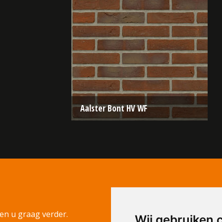
Aalster Bont HV WF
Type:
Handvorm (HV)
Formaat:
Waalformaat (WF)
210x100x50
Structuur:
Genuanceerd
Kleur:
Bruin
en u graag verder.
Wij gebruiken 