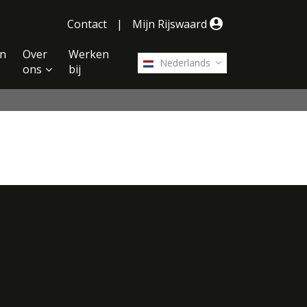
Contact
|
Mijn Rijswaard
n
Over
Werken
Nederlands
ons
bij