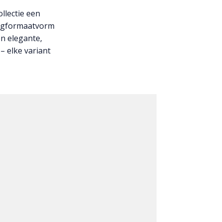
ollectie een
angformaatvorm
n elegante,
– elke variant