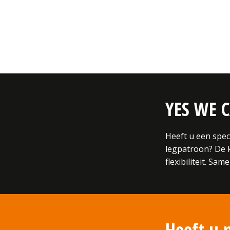
YES WE 
Heeft u een spec
legpatroon? De kr
flexibiliteit. S
Heeft u 