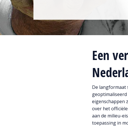
Een ve
Nederl
De langformaat s
geoptimaliseerd
eigenschappen zo
over het officiël
aan de milieu-ei
toepassing in m