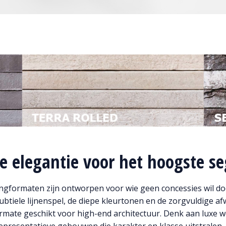
se elegantie voor het hoogste 
angformaten zijn ontworpen voor wie geen concessies wil d
 subtiele lijnenspel, de diepe kleurtonen en de zorgvuldige 
rmate geschikt voor high-end architectuur. Denk aan luxe w
epresentatieve gebouwen die karakter en klasse uitstralen.