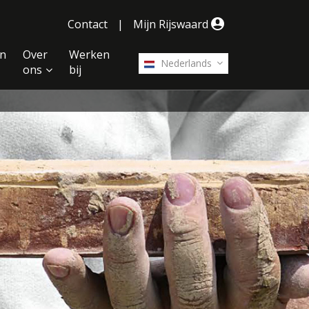
Contact
|
Mijn Rijswaard
n
Over
Werken
Nederlands
ons
bij