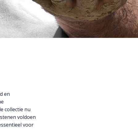
wd en
he
 collectie nu
e stenen voldoen
essentieel voor