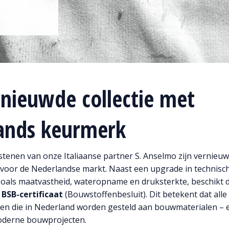
rnieuwde collectie met
ands keurmerk
tenen van onze Italiaanse partner S. Anselmo zijn vernieu
 voor de Nederlandse markt. Naast een upgrade in technisc
als maatvastheid, wateropname en druksterkte, beschikt de
e
BSB-certificaat
(Bouwstoffenbesluit). Dit betekent dat all
sen die in Nederland worden gesteld aan bouwmaterialen – 
oderne bouwprojecten.