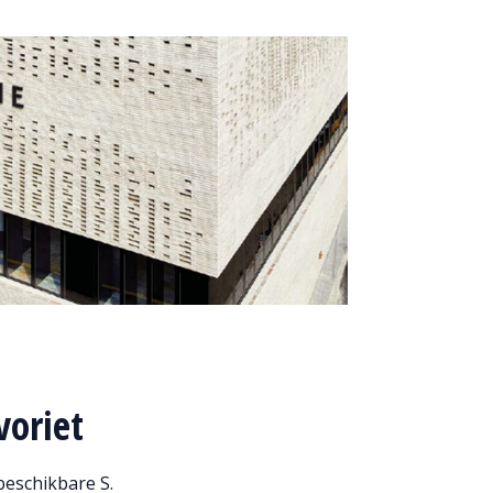
voriet
beschikbare S.