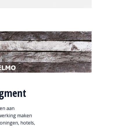
segment
oen aan
afwerking maken
oningen, hotels,