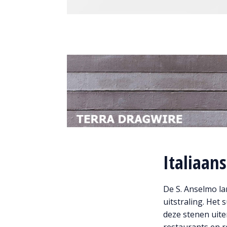
Italiaan
De S. Anselmo l
uitstraling. Het
deze stenen uite
restaurants en r