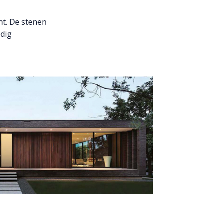
ht. De stenen
edig