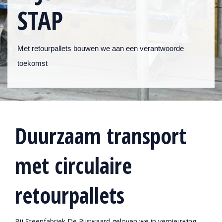
STAP
Met retourpallets bouwen we aan een verantwoorde
toekomst
Duurzaam transport
met circulaire
retourpallets
Bij Steenfabriek De Rijswaard geloven we in vernieuwing