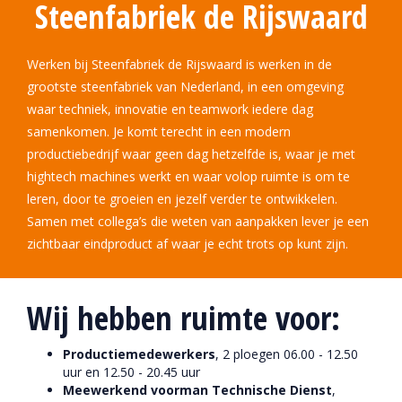
Steenfabriek de Rĳswaard
Werken bij Steenfabriek de Rijswaard is werken in de
grootste steenfabriek van Nederland, in een omgeving
waar techniek, innovatie en teamwork iedere dag
samenkomen. Je komt terecht in een modern
productiebedrijf waar geen dag hetzelfde is, waar je met
hightech machines werkt en waar volop ruimte is om te
leren, door te groeien en jezelf verder te ontwikkelen.
Samen met collega’s die weten van aanpakken lever je een
zichtbaar eindproduct af waar je echt trots op kunt zijn.
Wij hebben ruimte voor:
Productiemedewerkers
, 2 ploegen 06.00 - 12.50
uur en 12.50 - 20.45 uur
Meewerkend voorman Technische Dienst
,