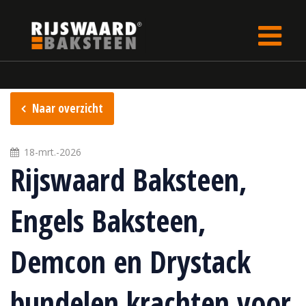
Update cookies preferences
Home
Over ons
Nieuws
Naar overzicht
18-mrt.-2026
Rijswaard Baksteen,
Engels Baksteen,
Demcon en Drystack
bundelen krachten voor