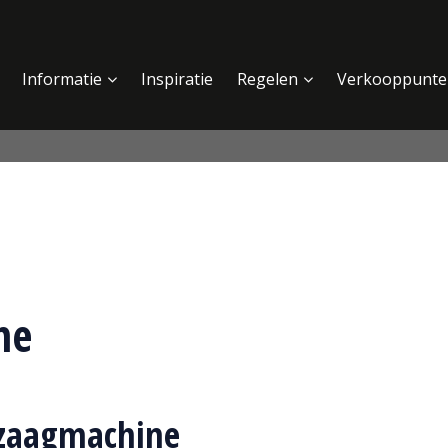
Informatie
Inspiratie
Regelen
Verkooppunte
ne
nzaagmachine