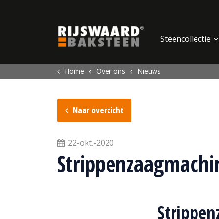
Update cookies preferences
Steencollectie
Home
Over ons
Nieuws
Naar overzicht
22-okt.-2020
Strippenzaagmachi
Strippe