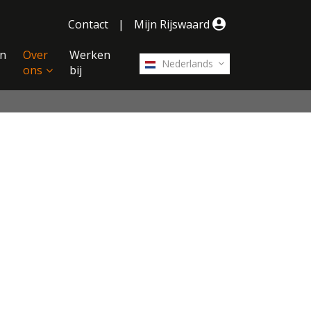
Contact
|
Mijn Rijswaard
n
Over
Werken
Nederlands
ons
bij