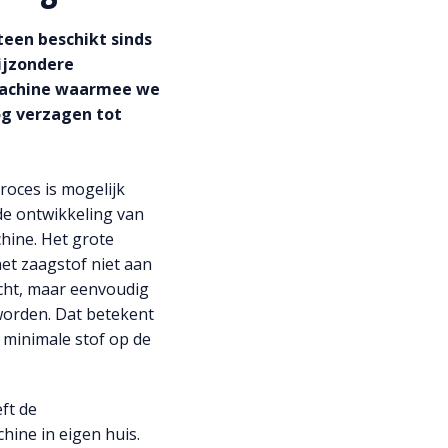
teen beschikt sinds
ijzondere
achine waarmee we
g verzagen tot
oces is mogelijk
e ontwikkeling van
hine. Het grote
het zaagstof niet aan
cht, maar eenvoudig
orden. Dat betekent
 minimale stof op de
ft de
ine in eigen huis.