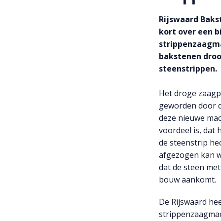
Rijswaard Baks
kort over een b
strippenzaagm
bakstenen droo
steenstrippen.
Het droge zaagpr
geworden door d
deze nieuwe mac
voordeel is, dat 
de steenstrip he
afgezogen kan w
dat de steen met
bouw aankomt.
De Rijswaard hee
strippenzaagmach