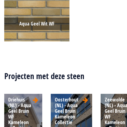
Aqua Geel Wit WF
Type:
Wasserstrich (Aqua)
Formaat:
Waalformaat (WF)
Projecten met deze steen
210x100x50
Structuur:
Genuanceerd
Kleur:
Wit
Driehuis
Oosterhout
Zeewolde
(NL) - Aqua
(NL) - Aqua
(NL) - Aqu
Geel Bruin
Geel Bruin
Geel Bruin
WF
Kameleon
WF
Kameleon
Collectie
Kameleon