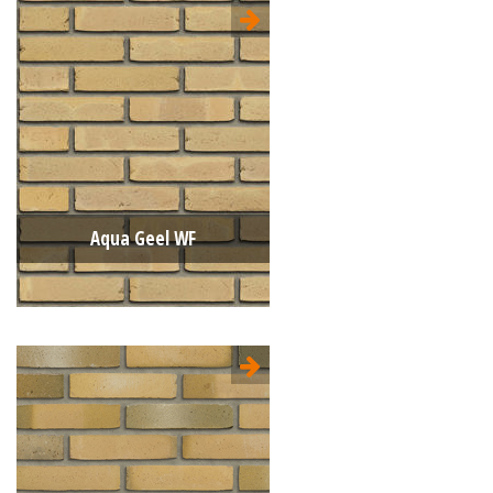
Type:
Wasserstrich (Aqua)
Formaat:
Waalformaat (WF)
210x100x50
Structuur:
Genuanceerd
Kleur:
Naturel
Aqua Geel WF
Type:
Wasserstrich (Aqua)
Formaat:
Waalformaat (WF)
210x100x50
Structuur:
Egaal
Kleur:
Geel