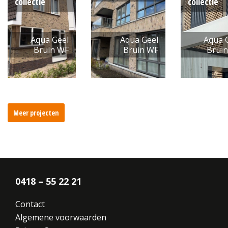
collectie
collectie
Aqua Geel
Aqua Geel
Aqua 
Bruin WF
Bruin WF
Brui
Meer projecten
0418 – 55 22 21
Contact
Algemene voorwaarden