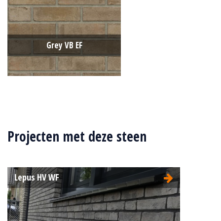
Grey VB EF
Type:
Vormbak (VB)
Formaat:
Engels Formaat (EF)
Projecten met deze steen
215x100x65
Structuur:
Egaal
Kleur:
Grijs
Lepus HV WF