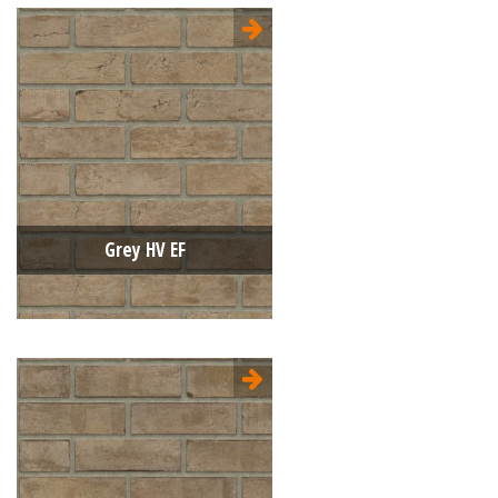
Type:
Sterrewaard
Formaat:
Engels Formaat (EF)
215x100x65
Structuur:
Genuanceerd
Kleur:
Grijs
Grey HV EF
Type:
Handvorm (HV)
Formaat:
Engels Formaat (EF)
215x100x65
Structuur:
Egaal
Kleur:
Grijs