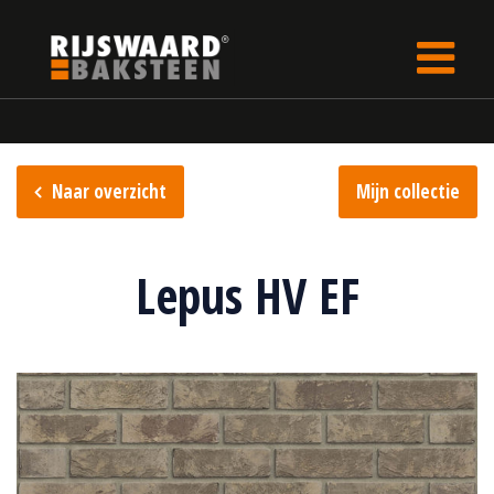
Update cookies preferences
Home
Steencollectie
Sterrewaard collectie
Naar overzicht
Mijn collectie
Lepus HV EF