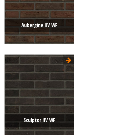
Aubergine HV WF
Type:
Handvorm (HV)
Formaat:
Waalformaat (WF)
210x100x50
Structuur:
Genuanceerd
Kleur:
Bruin
Sculptor HV WF