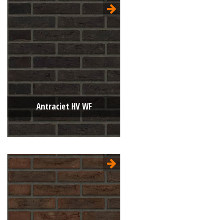
Type:
Vormbak (VB)
Formaat:
Waalformaat (WF)
210x100x50
Structuur:
Egaal
Kleur:
Zwart
Antraciet HV WF
Type:
Handvorm (HV)
Formaat:
Waalformaat (WF)
210x100x50
Structuur:
Egaal
Kleur:
Zwart