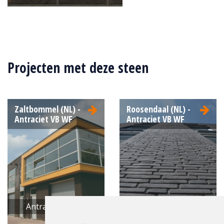
Type:
Sterrewaard
Formaat:
Waalformaat (WF)
Projecten met deze steen
210x100x50
Structuur:
Egaal
Kleur:
Zwart
Zaltbommel (NL) -
Roosendaal (NL) -
Antraciet VB WF
Antraciet VB WF
Antraciet VB WF
Antraciet VB WF