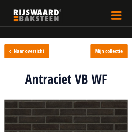
Update cookies preferences
Home
Steencollectie
Vormbak collectie
Naar overzicht
Mijn collectie
Antraciet VB WF