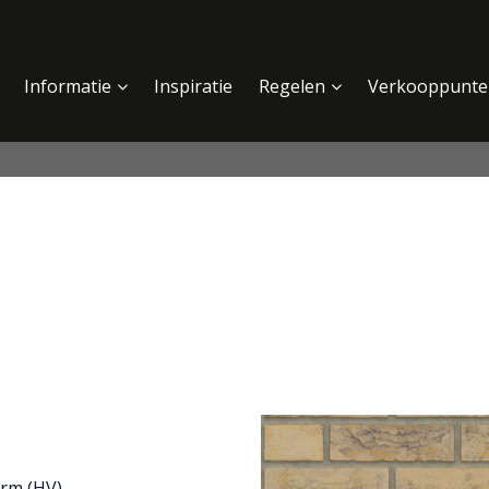
Informatie
Inspiratie
Regelen
Verkooppunte
rm (HV)