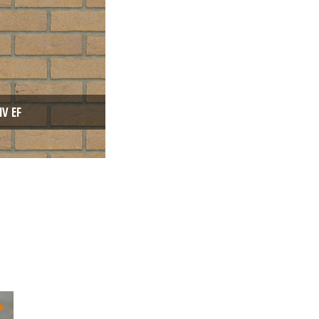
x65
:
Egaal
Geel
HV EF
Handvorm (HV)
Engels Formaat (EF)
x65
:
Genuanceerd
Naturel