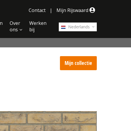
Contact
|
Mijn Rijswaard
n
Over
Werken
Nederlands
ons
bij
Mijn collectie