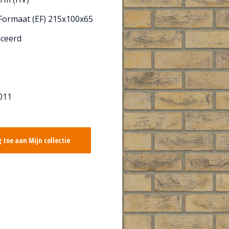
Formaat (EF) 215x100x65
ceerd
011
 toe aan Mijn collectie