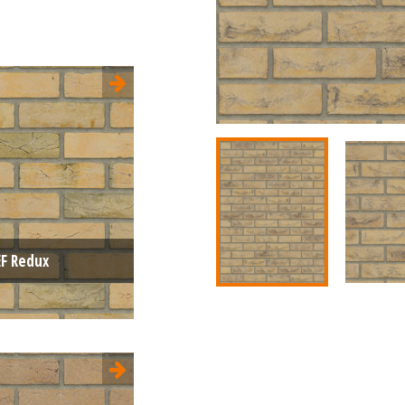
EF Redux
Handvorm (HV)
Engels Formaat (EF)