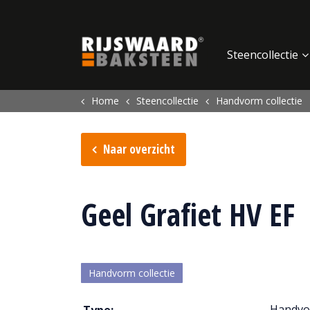
Update cookies preferences
Steencollectie
Home
Steencollectie
Handvorm collectie
Naar overzicht
Geel Grafiet HV EF
Handvorm collectie
Handvo