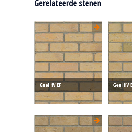
Gerelateerde stenen
Geel HV EF
Geel HV 
Type:
Handvorm (HV)
Type:
Formaat:
Engels Formaat (EF)
Formaat: