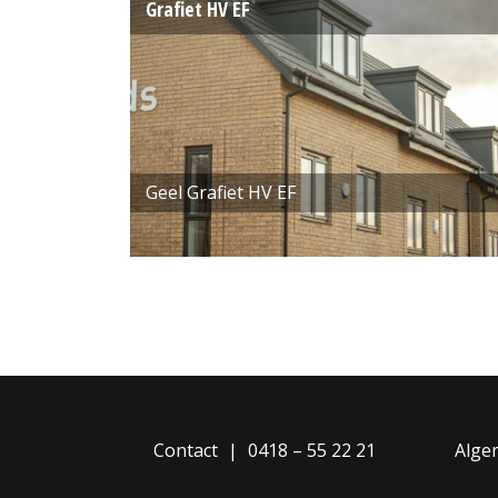
Grafiet HV EF
Geel Grafiet HV EF
Contact
0418 – 55 22 21
Alge