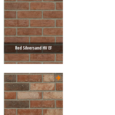
Type:
Handvorm (HV)
Formaat:
Engels Formaat (EF)
215x100x65
Structuur:
Genuanceerd
Kleur:
Rood
Red Silversand HV EF
Type:
Handvorm (HV)
Formaat:
Engels Formaat (EF)
215x100x65
Structuur:
Egaal
Kleur:
Rood