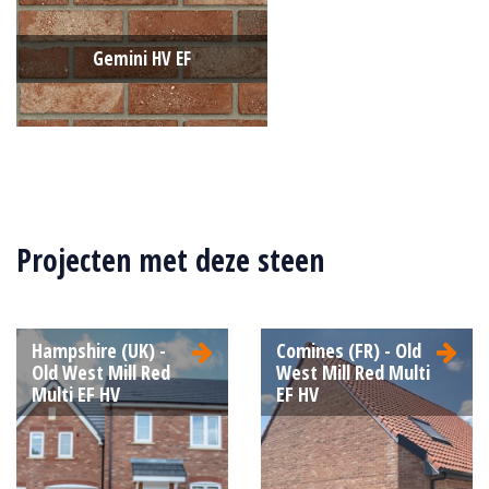
Gemini HV EF
Type:
Sterrewaard
Formaat:
Engels Formaat (EF)
Projecten met deze steen
215x100x65
Structuur:
Genuanceerd
Kleur:
Rood
Hampshire (UK) -
Comines (FR) - Old
Old West Mill Red
West Mill Red Multi
Multi EF HV
EF HV