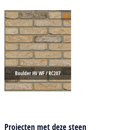
Boulder HV WF / RC207
Type:
Retro
Formaat:
Waalformaat (WF)
Projecten met deze steen
210x100x50