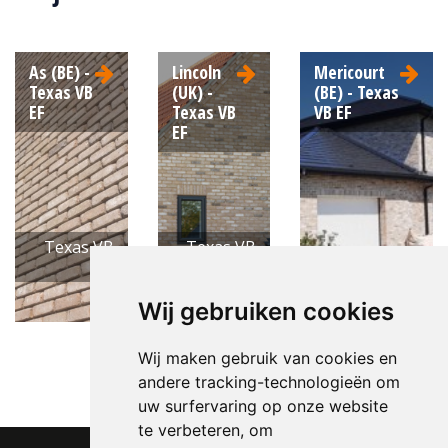
Structuur:
Genuanceerd
Kleur:
Geel
As (BE) -
Lincoln
Mericourt
Texas VB
(UK) -
(BE) - Texas
EF
Texas VB
VB EF
EF
Texas VB
Texas VB
EF
EF
Texas VB EF
Wij gebruiken cookies
Wij maken gebruik van cookies en
andere tracking-technologieën om
uw surfervaring op onze website
te verbeteren, om