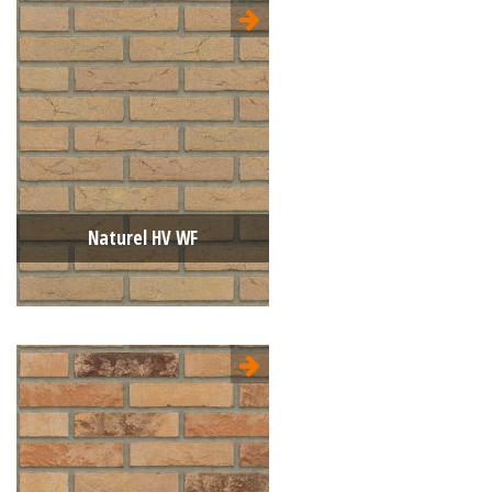
Type:
Handvorm (HV)
Formaat:
Waalformaat (WF)
210x100x50
Structuur:
Egaal
Kleur:
Geel
Naturel HV WF
Type:
Handvorm (HV)
Formaat:
Waalformaat (WF)
210x100x50
Structuur:
Genuanceerd
Kleur:
Naturel