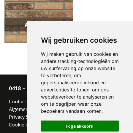
Auriga HV WF
Wij gebruiken cookies
Wij maken gebruik van cookies en
andere tracking-technologieën om
Type:
Sterrewaard
uw surfervaring op onze website
Formaat:
Waalformaat (WF)
te verbeteren, om
210x100x50
gepersonaliseerde inhoud en
Structuur:
Genuanceerd
0418 – 55 22 21
advertenties te tonen, om ons
Kleur:
Geel
websiteverkeer te analyseren en
Contact
om te begrijpen waar onze
Algemene voorwaarden
bezoekers vandaan komen.
Privacy Statement
Cookie instellingen
Ik ga akkoord