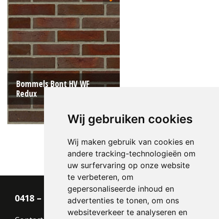
Type:
Handvorm (HV)
Formaat:
Waalformaat (WF)
210x100x50
Structuur:
Genuanceerd
Kleur:
Rood
Bommels Bont HV WF
Redux
Wij gebruiken cookies
Wij maken gebruik van cookies en
andere tracking-technologieën om
Type:
Handvorm (HV)
uw surfervaring op onze website
Formaat:
Waalformaat (WF)
te verbeteren, om
210x100x50
gepersonaliseerde inhoud en
Structuur:
Genuanceerd
0418 – 55 22 21
advertenties te tonen, om ons
Kleur:
Rood
websiteverkeer te analyseren en