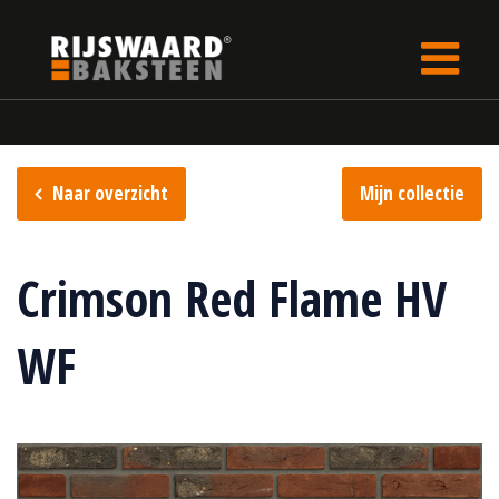
Update cookies preferences
Home
Steencollectie
Flame collectie
Naar overzicht
Mijn collectie
Crimson Red Flame HV
WF