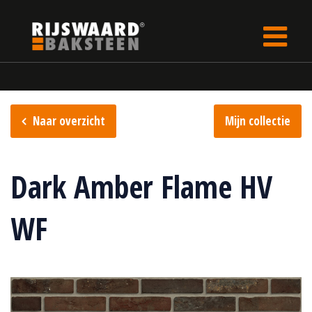
Update cookies preferences
Home
Steencollectie
Flame collectie
Naar overzicht
Mijn collectie
Dark Amber Flame HV
WF