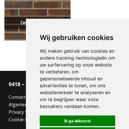
Centaurus HV WF
Wij gebruiken cookies
Wij maken gebruik van cookies en
andere tracking-technologieën om
Type:
Sterrewaard
uw surfervaring op onze website
Formaat:
Waalformaat (WF)
te verbeteren, om
210x100x50
gepersonaliseerde inhoud en
Structuur:
Genuanceerd
0418 – 55 22 21
advertenties te tonen, om ons
Kleur:
Bruin
websiteverkeer te analyseren en
Contact
om te begrijpen waar onze
Algemene voorwaarden
bezoekers vandaan komen.
Privacy Statement
Cookie instellingen
Ik ga akkoord