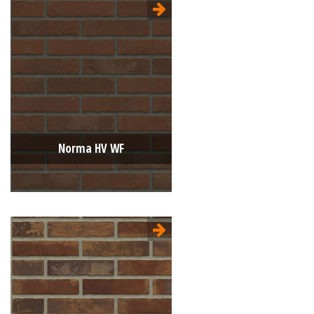
Type:
Handvorm (HV)
Formaat:
Waalformaat (WF)
210x100x50
Structuur:
Genuanceerd
Kleur:
Bruin
Norma HV WF
Type:
Sterrewaard
Formaat:
Waalformaat (WF)
210x100x50
Structuur:
Genuanceerd
Kleur:
Bruin