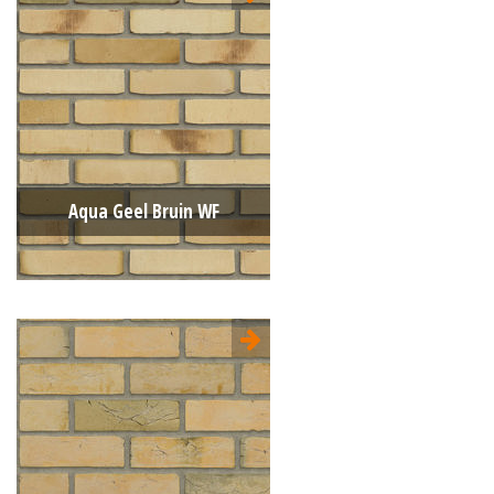
Type:
Flame
Formaat:
Waalformaat (WF)
210x100x50
Structuur:
Genuanceerd
Kleur:
Grijs
Aqua Geel Bruin WF
Type:
Wasserstrich (Aqua)
Formaat:
Waalformaat (WF)
210x100x50
Structuur:
Genuanceerd
Kleur:
Geel