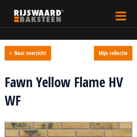
Update cookies preferences
Home
Steencollectie
Flame collectie
Naar overzicht
Mijn collectie
Fawn Yellow Flame HV
WF