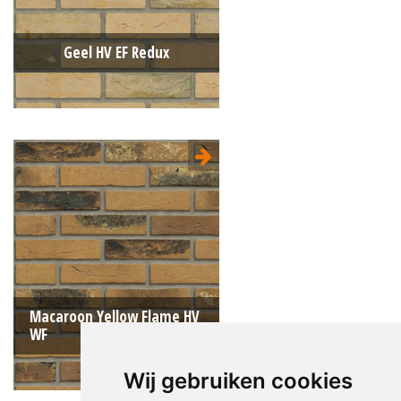
Geel HV EF Redux
Type:
Handvorm (HV)
Formaat:
Engels Formaat (EF)
215x100x65
Structuur:
Egaal
Kleur:
Geel
Macaroon Yellow Flame HV
WF
Wij gebruiken cookies