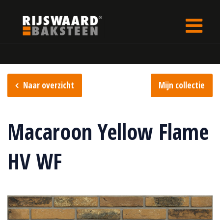
Update cookies preferences
Home
Steencollectie
Flame collectie
Naar overzicht
Mijn collectie
Macaroon Yellow Flame
HV WF