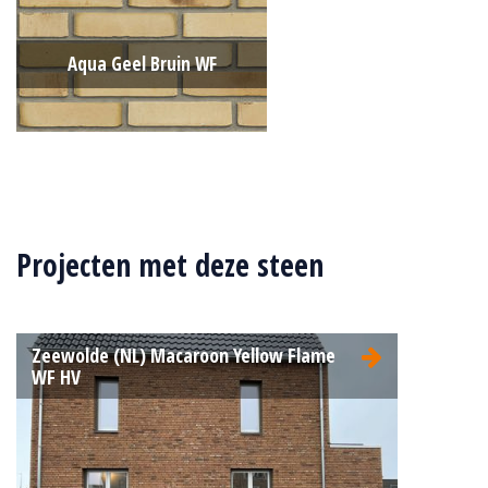
Aqua Geel Bruin WF
Type:
Wasserstrich (Aqua)
Formaat:
Waalformaat (WF)
Projecten met deze steen
210x100x50
Structuur:
Genuanceerd
Kleur:
Geel
Zeewolde (NL) Macaroon Yellow Flame
WF HV