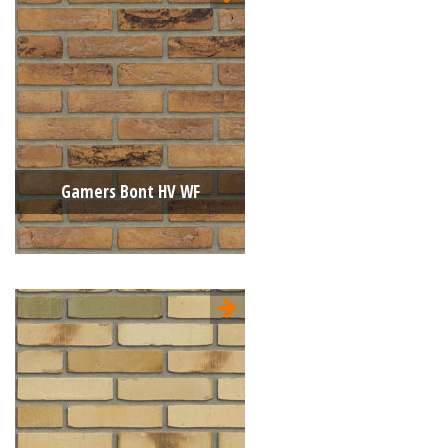
Type:
Flame
Formaat:
Waalformaat (WF)
210x100x50
Structuur:
Genuanceerd
Kleur:
Geel
Gamers Bont HV WF
Type:
Handvorm (HV)
Formaat:
Waalformaat (WF)
210x100x50
Structuur:
Genuanceerd
Kleur:
Geel