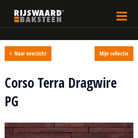
Update cookies preferences
Home
Steencollectie
S.anselmo collectie
Naar overzicht
Mijn collectie
Corso Terra Dragwire
PG