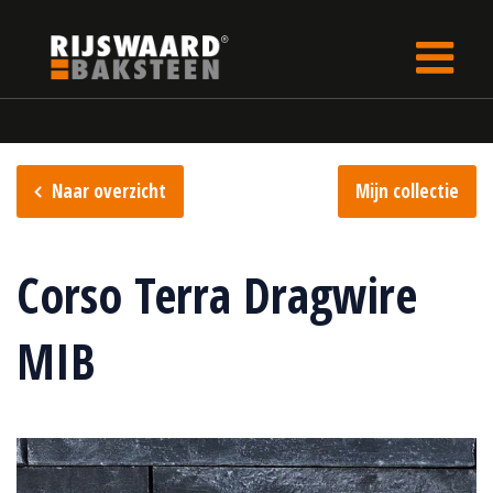
Update cookies preferences
Home
Steencollectie
S.anselmo collectie
Naar overzicht
Mijn collectie
Corso Terra Dragwire
MIB