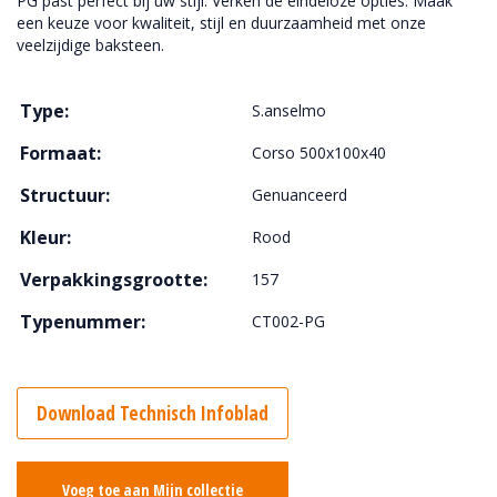
PG past perfect bij uw stijl. Verken de eindeloze opties. Maak
een keuze voor kwaliteit, stijl en duurzaamheid met onze
veelzijdige baksteen.
Type:
S.anselmo
Formaat:
Corso 500x100x40
Structuur:
Genuanceerd
Kleur:
Rood
Verpakkingsgrootte:
157
Typenummer:
CT002-PG
Download Technisch Infoblad
Voeg toe aan Mijn collectie