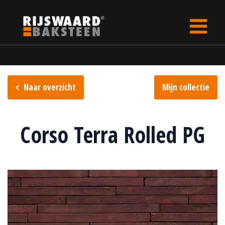
Update cookies preferences
Home
Steencollectie
S.anselmo collectie
Naar overzicht
Mijn collectie
Corso Terra Rolled PG