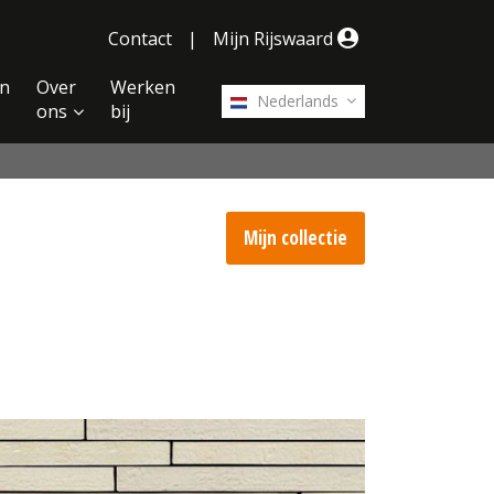
Contact
|
Mijn Rijswaard
n
Over
Werken
Nederlands
ons
bij
Mijn collectie