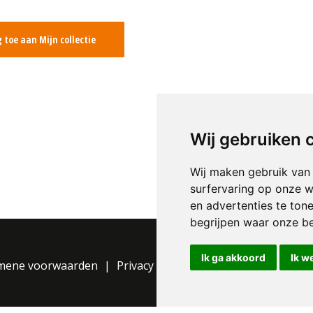
 toe aan Mijn collectie
Wij gebruiken 
Wij maken gebruik van
surfervaring op onze w
en advertenties te ton
begrijpen waar onze b
Ik ga akkoord
Ik w
mene voorwaarden
Privacy Statement
Cookie instelli