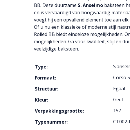
BB. Deze duurzame
S. Anselmo
baksteen hee
en is vervaardigd van hoogwaardig materiaal
voegt hij een opvallend element toe aan elk
Of u nu een klassieke of moderne stijl nast
Rolled BB biedt eindeloze mogelijkheden. 
mogelijkheden. Ga voor kwaliteit, stijl en 
veelzijdige baksteen.
S.anse
Type:
Corso 
Formaat:
Egaal
Structuur:
Geel
Kleur:
157
Verpakkingsgrootte:
CT002-
Typenummer: