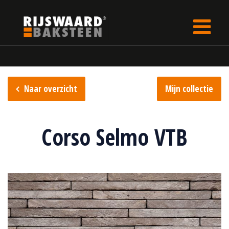
Update cookies preferences
Home
Steencollectie
S.anselmo collectie
Naar overzicht
Mijn collectie
Corso Selmo VTB