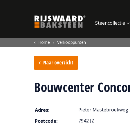
Update cookies preferences
Steencollectie
Home
Verkooppunten
Naar overzicht
Bouwcenter Conco
Pieter Mastebroekweg 
Adres:
7942 JZ
Postcode: