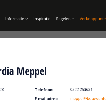
Informatie
Inspiratie
Regelen
Verkooppunte
rdia Meppel
28
0522 253631
Telefoon:
meppel@bouwcenter
E-mailadres: