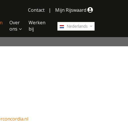
Contact
|
Mijn Rijswaard
n
Over
Werken
Nederlands
ons
bij
concordia.nl